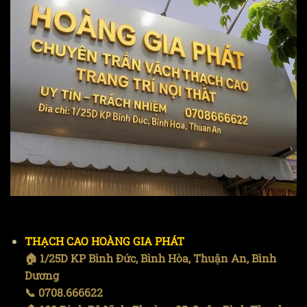
THẠCH CAO HOÀNG GIA PHÁT
🏠 1/25D KP Bình Đức, Bình Hòa, Thuận An, Bình
Dương
📞 0708.666622