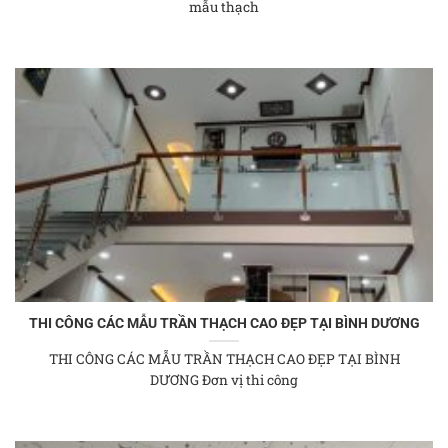
mẫu thạch
THI CÔNG CÁC MẪU TRẦN THẠCH CAO ĐẸP TẠI BÌNH DƯƠNG
THI CÔNG CÁC MẪU TRẦN THẠCH CAO ĐẸP TẠI BÌNH
DƯƠNG Đơn vị thi công