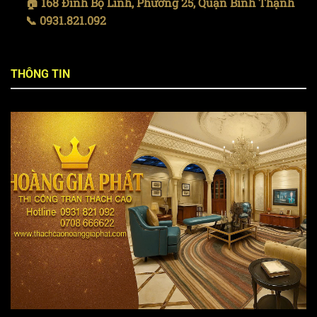
🏠 168 Đinh Bộ Lĩnh, Phường 25, Quận Bình Thạnh
📞 0931.821.092
THÔNG TIN