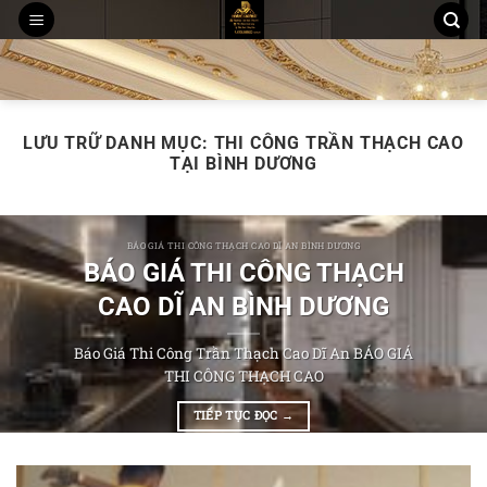
Chuyển
đến
THI CÔNG TRẦN THẠCH CAO
MẪU TRẦN THẠCH CAO
nội
THI CÔNG TẤM ỐP PVC NANO, LAM SÓNG
dung
LƯU TRỮ DANH MỤC:
THI CÔNG TRẦN THẠCH CAO
TẠI BÌNH DƯƠNG
BÁO GIÁ THI CÔNG THẠCH CAO DĨ AN BÌNH DƯƠNG
BÁO GIÁ THI CÔNG THẠCH
CAO DĨ AN BÌNH DƯƠNG
Báo Giá Thi Công Trần Thạch Cao Dĩ An BÁO GIÁ
THI CÔNG THẠCH CAO
TIẾP TỤC ĐỌC
→