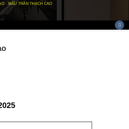
AO
MẪU TRẦN THẠCH CAO
cao
2025