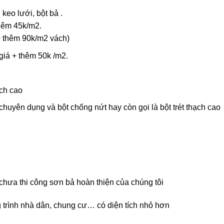
keo lưới, bột bả .
thêm 45k/m2.
+ thêm 90k/m2 vách)
giá + thêm 50k /m2.
ạch cao
uyên dụng và bột chống nứt hay còn gọi là bột trét thạch cao
chưa thi công sơn bả hoàn thiện của chúng tôi
g trình nhà dân, chung cư… có diện tích nhỏ hơn