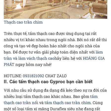
Thạch cao trần chìm
Trên thực tế, tấm thạch cao được ứng dụng tại rất
nhiều vị trí khác nhau trong ngôi nhà. Bởi nó rất dễ thi
công và tạo vẻ đẹp hoàn hảo nhất cho ngôi nhà của
bạn. Để được tư vấn giải pháp toàn diện nhất với
làm
trần và làm vách thạch cao
hãy liên hệ với
HOÀNG GIA
PHÁT
ngay hôm nay nhé!
HOTLINE:
0931821092
CHAT ZALO
II. Các tấm thạch cao Gyproc bạn cần biết
Với nhu cầu sử dụng đa dạng đã kéo theo sự ra đời của
nhiều loại tấm thạch cao khác nhau. Bao gồm
tấm
thạch cao trần nổi
và
tấm thạch cao trần chìm
. Cùng
một số loại tấm xi măng Duraflex siêu nhẹ đang rất