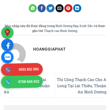
Mục nhập này đã được đăng trong
Bình Dương Đẹp Xuất Sắc
và được
gắn thẻ
Thạch cao Bình Dương
.
HOANGGIAPHAT
0931 821 092
Thi công thạch cao Tại
Thi Công Thạch Cao Cho A
0708 666 622
Phường Bình Hòa Thuận
Long Tại Lái Thiêu, Thuận
An
An Bình Dương