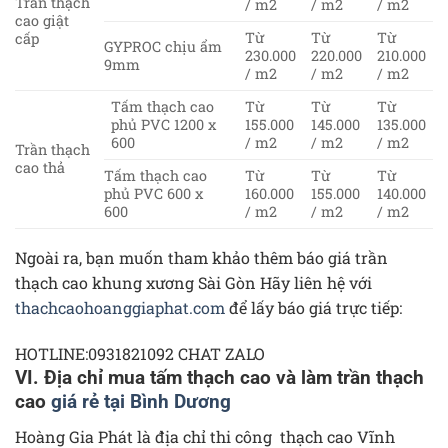
Trần thạch
/ m2
/ m2
/ m2
cao giật
Từ
Từ
Từ
cấp
GYPROC chịu ẩm
230.000
220.000
210.000
9mm
/ m2
/ m2
/ m2
Tấm thạch cao
Từ
Từ
Từ
phủ PVC 1200 x
155.000
145.000
135.000
600
/ m2
/ m2
/ m2
Trần thạch
cao thả
Tấm thạch cao
Từ
Từ
Từ
phủ PVC 600 x
160.000
155.000
140.000
600
/ m2
/ m2
/ m2
Ngoài ra, bạn muốn tham khảo thêm báo giá trần
thạch cao khung xương Sài Gòn Hãy liên hệ với
thachcaohoanggiaphat.com
để lấy báo giá trực tiếp:
HOTLINE:0931821092 CHAT ZALO
VI. Địa chỉ mua tấm thạch cao và làm trần thạch
cao
giá rẻ tại Bình Dương
Hoàng Gia Phát là địa chỉ thi công thạch cao Vĩnh