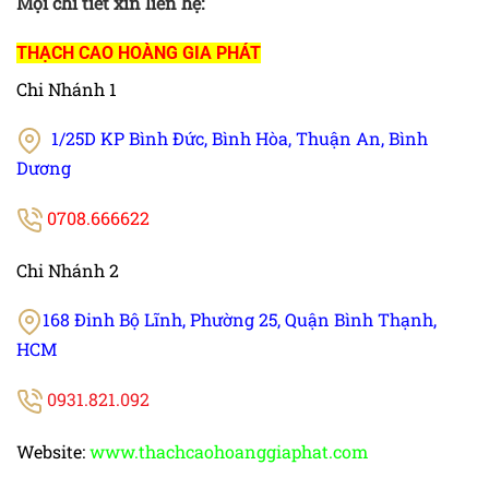
Mọi chi tiết xin liên hệ:
THẠCH CAO HOÀNG GIA PHÁT
Chi Nhánh 1
1/25D KP Bình Đức, Bình Hòa, Thuận An, Bình
Dương
0708.666622
Chi Nhánh 2
168 Đinh Bộ Lĩnh, Phường 25, Quận Bình Thạnh,
HCM
0931.821.092
Website:
www.thachcaohoanggiaphat.com