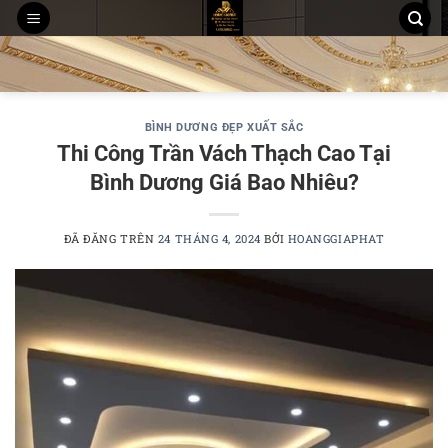
Chuyển
đến
THI CÔNG TRẦN THẠCH CAO
MẪU TRẦN THẠCH CAO
nội
THI CÔNG TẤM ỐP PVC NANO, LAM SÓNG
dung
BÌNH DƯƠNG ĐẸP XUẤT SẮC
Thi Công Trần Vách Thạch Cao Tại
Bình Dương Giá Bao Nhiêu?
ĐÃ ĐĂNG TRÊN
24 THÁNG 4, 2024
BỞI
HOANGGIAPHAT