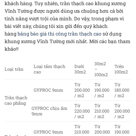
khách hàng. Tuy nhiên, trần thạch cao khung xương
Vĩnh Tường được người dùng ưa chuộng hơn cả bởi
tính năng vượt trội của mình. Do vậy, trong phạm vi
bài viết này, chúng tôi xin gửi đến quý khách
hàng
bảng báo giá thi công trần thạch cao
sử dụng
khung xương Vĩnh Tường mới nhất. Mời các bạn tham
khảo!!
30m2
Loại tấm thạch
Dưới
Trên
Loại trần
–
cao
30m2
100m2
100m2
Từ
Từ
Từ
GYPROC 9mm
200.000
190.000
180.000
/ m2
/ m2
/ m2
Trần thạch
cao phẳng
Từ
Từ
Từ
GYPROC chịu ẩm
220.000
210.000
200.000
9mm
/ m2
/ m2
/ m2
Từ
Từ
Từ
GYPROC 9mm
210.000
200.000
190.000