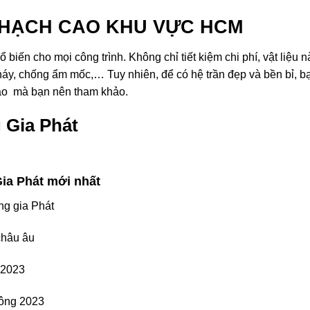
THẠCH CAO KHU VỰC HCM
ổ biến cho mọi công trình. Không chỉ tiết kiệm chi phí, vật liệu
háy, chống ẩm mốc,… Tuy nhiên, để có hệ trần đẹp và bền bỉ, b
Cao mà bạn nên tham khảo.
 Gia Phát
ia Phát mới nhất
g gia Phát
châu âu
 2023
công 2023