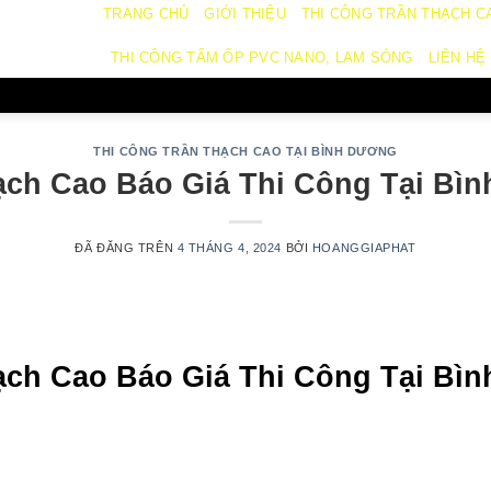
TRANG CHỦ
GIỚI THIỆU
THI CÔNG TRẦN THẠCH C
THI CÔNG TẤM ỐP PVC NANO, LAM SÓNG
LIÊN HỆ
THI CÔNG TRẦN THẠCH CAO TẠI BÌNH DƯƠNG
ạch Cao Báo Giá Thi Công Tại Bì
ĐÃ ĐĂNG TRÊN
4 THÁNG 4, 2024
BỞI
HOANGGIAPHAT
ạch Cao Báo Giá Thi Công Tại Bì