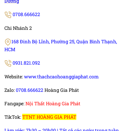
Dương
0708.666622
Chi Nhánh 2
168 Đinh Bộ Lĩnh, Phường 25, Quận Bình Thạnh,
HCM
0931.821.092
Website:
www.thachcaohoanggiaphat.com
Zalo:
0708.666622
Hoàng Gia Phát
Fangape:
Nội Thất Hoàng Gia Phát
TikTok:
TTNT HOÀNG GIA PHÁT
Làm việc: 7h30 – 20h00 | Tất cả các ngày trong tuần