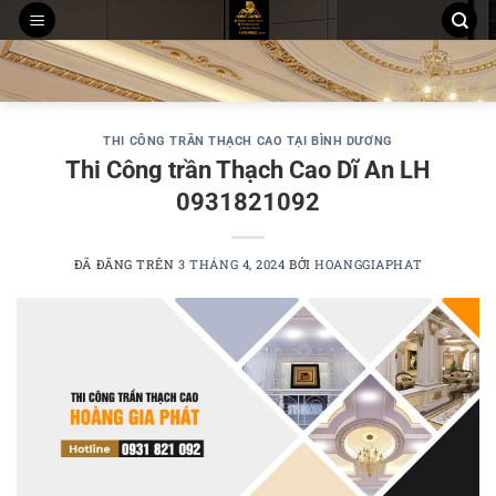
Chuyển
đến
THI CÔNG TRẦN THẠCH CAO
MẪU TRẦN THẠCH CAO
nội
THI CÔNG TẤM ỐP PVC NANO, LAM SÓNG
dung
THI CÔNG TRẦN THẠCH CAO TẠI BÌNH DƯƠNG
Thi Công trần Thạch Cao Dĩ An LH
0931821092
ĐÃ ĐĂNG TRÊN
3 THÁNG 4, 2024
BỞI
HOANGGIAPHAT