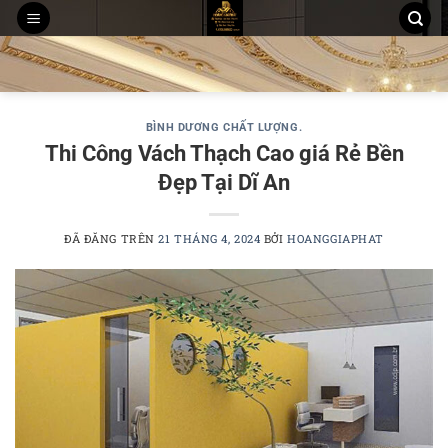
Chuyển
đến
THI CÔNG TRẦN THẠCH CAO
MẪU TRẦN THẠCH CAO
nội
THI CÔNG TẤM ỐP PVC NANO, LAM SÓNG
dung
BÌNH DƯƠNG CHẤT LƯỢNG.
Thi Công Vách Thạch Cao giá Rẻ Bền
Đẹp Tại Dĩ An
ĐÃ ĐĂNG TRÊN
21 THÁNG 4, 2024
BỞI
HOANGGIAPHAT