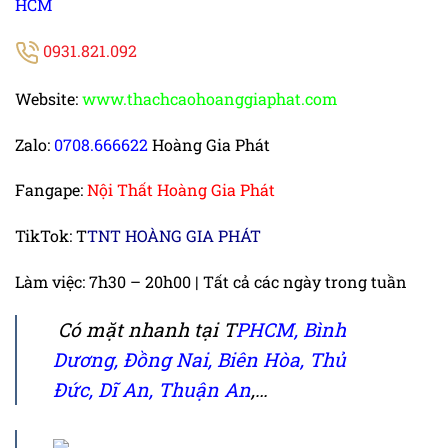
HCM
0931.821.092
Website:
www.thachcaohoanggiaphat.com
Zalo:
0708.666622
Hoàng Gia Phát
Fangape:
Nội Thất Hoàng Gia Phát
TikTok:
T
TNT HOÀNG GIA PHÁT
Làm việc: 7h30 – 20h00 | Tất cả các ngày trong tuần
Có mặt nhanh tại
T
PHCM
,
Bình
Dương
, Đồng Nai,
Biên Hòa
,
Thủ
Đức
,
Dĩ An
,
Thuận An
,…