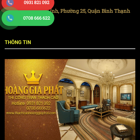
0931 821 092
📞 0708.666622
🏠 168 Đinh Bộ Lĩnh, Phường 25, Quận Bình Thạnh
0708 666 622
📞 0931.821.092
THÔNG TIN