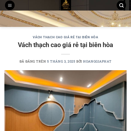
Chuyển
đến
THI CÔNG TRẦN THẠCH CAO
MẪU TRẦN THẠCH CAO
nội
THI CÔNG TẤM ỐP PVC NANO, LAM SÓNG
dung
VÁCH THẠCH CAO GIÁ RẺ TẠI BIÊN HÒA
Vách thạch cao giá rẻ tại biên hòa
ĐÃ ĐĂNG TRÊN
5 THÁNG 3, 2025
BỞI
HOANGGIAPHAT