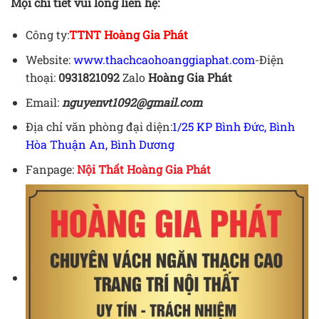
Mọi chi tiết vui lòng liên hệ:
Công ty:
TTNT Hoàng Gia Phát
Website:
www.thachcaohoanggiaphat.com
-Điện
thoại:
0931821092
Zalo
Hoàng Gia Phát
Email:
nguyenvt1092@gmail.com
Địa chỉ văn phòng đại diện:
1/25 KP Bình Đức, Bình
Hòa Thuận An, Bình Dương
Fanpage:
Nội Thất Hoàng Gia Phát