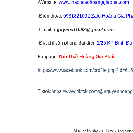
-Website:
www.thachcaohoanggiaphat.com
-Điện thoại:
0931821092 Zalo Hoàng Gia Ph
-Email:
nguyenvt1092@gmail.com
-Địa chỉ văn phòng đại diện:
1/25 KP Bình Đứ
Fanpage:
Nội Thất Hoàng Gia Phát
https://www.facebook.com/profile.php?id=
Tiktok:
https://www.tiktok.com/@nguyenhoan
Mục nhập này đã được đăng tron