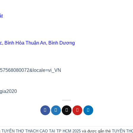
át
c, Bình Hòa Thuận An, Bình Dương
61557568080072&locale=vi_VN
ggia2020
g
TUYỂN THỢ THẠCH CAO TẠI TP HCM 2025
và được gắn thẻ
TUYỂN THỢ