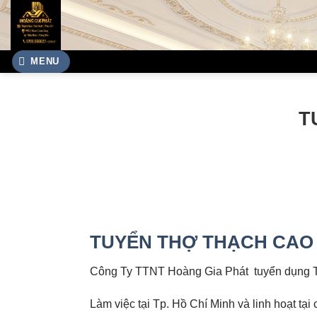
Chuyển
đến
nội
dung
MENU
T
TUYỂN THỢ THẠCH CAO 
Công Ty TTNT Hoàng Gia Phát tuyển dụng Thợ 
Làm việc tại Tp. Hồ Chí Minh và linh hoạt tạ