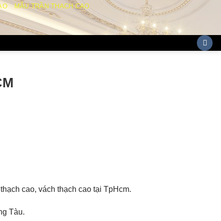
AO
MẪU TRẦN THẠCH CAO
CM
thạch cao, vách thạch cao tại TpHcm.
ng Tàu.