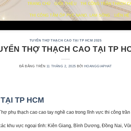
TRANG CHỦ
GIỚI THIỆU
THI CÔNG TRẦN THẠCH C
THI CÔNG TẤM ỐP PVC NANO, LAM SÓNG
LIÊN HỆ
TUYỂN THỢ THẠCH CAO TẠI TP HCM 2025
UYỂN THỢ THẠCH CAO TẠI TP H
ĐÃ ĐĂNG TRÊN
11 THÁNG 2, 2025
BỞI
HOANGGIAPHAT
TẠI TP HCM
phụ thạch cao cao tay nghề cao trong lĩnh vực thi công trần 
i các khu vực ngoại tỉnh: Kiên Giang, Bình Dương, Đồng Nai, Vũ