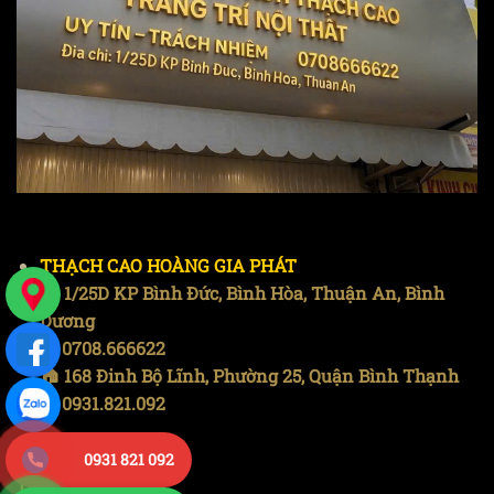
THẠCH CAO HOÀNG GIA PHÁT
🏠 1/25D KP Bình Đức, Bình Hòa, Thuận An, Bình
Dương
📞 0708.666622
🏠 168 Đinh Bộ Lĩnh, Phường 25, Quận Bình Thạnh
📞 0931.821.092
0931 821 092
THÔNG TIN