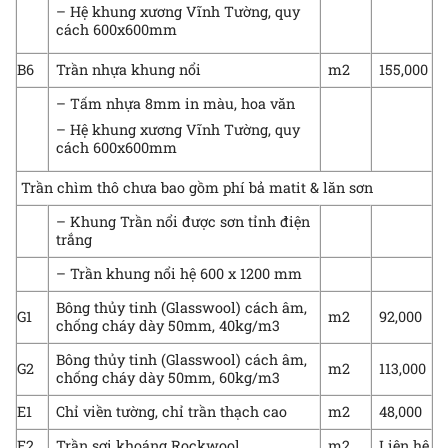
– Hệ khung xương Vĩnh Tường, quy
cách 600x600mm
B6
Trần nhựa khung nổi
m2
155,000
– Tấm nhựa 8mm in màu, hoa văn
– Hệ khung xương Vĩnh Tường, quy
cách 600x600mm
Trần chìm thô chưa bao gồm phí bả matit & lăn sơn
– Khung Trần nổi được sơn tỉnh điện
trắng
– Trần khung nổi hệ 600 x 1200 mm
Bông thủy tinh (Glasswool) cách âm,
G1
m2
92,000
chống cháy dày 50mm, 40kg/m3
Bông thủy tinh (Glasswool) cách âm,
G2
m2
113,000
chống cháy dày 50mm, 60kg/m3
E1
Chỉ viền tường, chỉ trần thạch cao
m2
48,000
E2
Trần sợi khoáng Rockwool
m2
Liên hệ