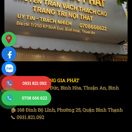
THẠCH CAO HOÀNG GIA PHÁT
0931 821 092
🏠 1/25D KP Bình Đức, Bình Hòa, Thuận An, Bình
Dương
0708 666 622
📞 0708.666622
🏠 168 Đinh Bộ Lĩnh, Phường 25, Quận Bình Thạnh
📞 0931.821.092