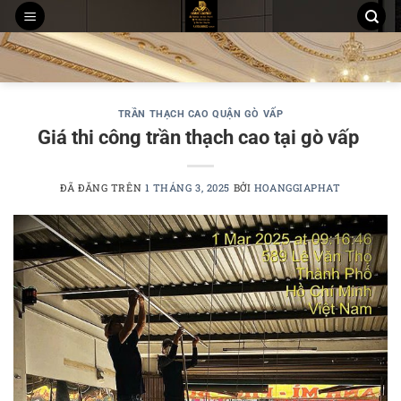
Chuyển
đến
THI CÔNG TRẦN THẠCH CAO
MẪU TRẦN THẠCH CAO
nội
THI CÔNG TẤM ỐP PVC NANO, LAM SÓNG
dung
TRẦN THẠCH CAO QUẬN GÒ VẤP
Giá thi công trần thạch cao tại gò vấp
ĐÃ ĐĂNG TRÊN
1 THÁNG 3, 2025
BỞI
HOANGGIAPHAT