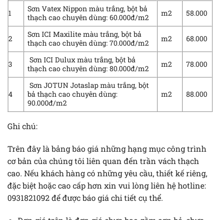
Sơn Vatex Nippon màu trắng, bột bả
1
m2
58.000
thạch cao chuyên dùng: 60.000đ/m2
Sơn ICI Maxilite màu trắng, bột bả
2
m2
68.000
thạch cao chuyên dùng: 70.000đ/m2
Sơn ICI Dulux màu trắng, bột bả
3
m2
78.000
thạch cao chuyên dùng: 80.000đ/m2
Sơn JOTUN Jotaslap màu trắng, bột
4
bả thạch cao chuyên dùng:
m2
88.000
90.000đ/m2
Ghi chú:
Trên đây là bảng báo giá những hạng mục công trình
cơ bản của chúng tôi liên quan đến trần vách thạch
cao. Nếu khách hàng có những yêu cầu, thiết kế riêng,
đặc biệt hoặc cao cấp hơn xin vui lòng liên hệ hotline:
0931821092 để được báo giá chi tiết cụ thể.