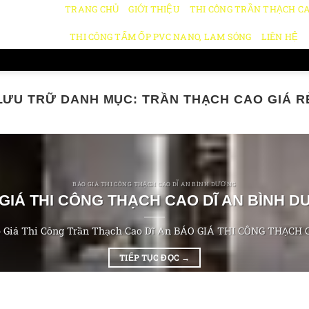
TRANG CHỦ
GIỚI THIỆU
THI CÔNG TRẦN THẠCH C
THI CÔNG TẤM ỐP PVC NANO, LAM SÓNG
LIÊN HỆ
LƯU TRỮ DANH MỤC:
TRẦN THẠCH CAO GIÁ R
BÁO GIÁ THI CÔNG THẠCH CAO DĨ AN BÌNH DƯƠNG
GIÁ THI CÔNG THẠCH CAO DĨ AN BÌNH 
 Giá Thi Công Trần Thạch Cao Dĩ An BÁO GIÁ THI CÔNG THẠCH
TIẾP TỤC ĐỌC
→