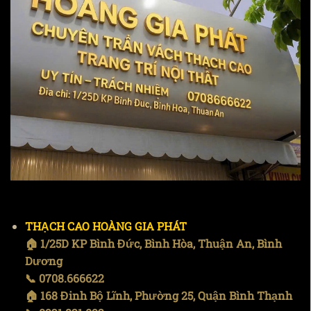
THẠCH CAO HOÀNG GIA PHÁT
🏠 1/25D KP Bình Đức, Bình Hòa, Thuận An, Bình
Dương
📞 0708.666622
🏠 168 Đinh Bộ Lĩnh, Phường 25, Quận Bình Thạnh