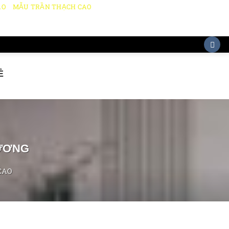
AO
MẪU TRẦN THẠCH CAO
Ẻ
DƯƠNG
 CAO