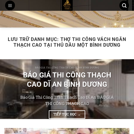
Chuyển
đến
THI CÔNG TRẦN THẠCH CAO
MẪU TRẦN THẠCH CAO
nội
THI CÔNG TẤM ỐP PVC NANO, LAM SÓNG
dung
LƯU TRỮ DANH MỤC:
THỢ THI CÔNG VÁCH NGĂN
THẠCH CAO TẠI THỦ DẦU MỘT BÌNH DƯƠNG
BÁO GIÁ THI CÔNG THẠCH CAO DĨ AN BÌNH DƯƠNG
BÁO GIÁ THI CÔNG THẠCH
CAO DĨ AN BÌNH DƯƠNG
Báo Giá Thi Công Trần Thạch Cao Dĩ An BÁO GIÁ
THI CÔNG THẠCH CAO
TIẾP TỤC ĐỌC
→