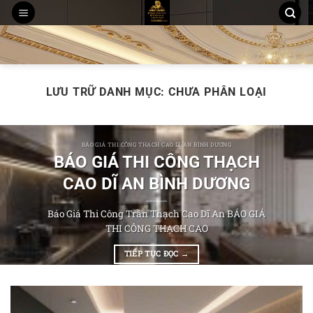
Chuyển
đến
THI CÔNG TRẦN THẠCH CAO
MẪU TRẦN THẠCH CAO
nội
THI CÔNG TẤM ỐP PVC NANO, LAM SÓNG
dung
LƯU TRỮ DANH MỤC:
CHƯA PHÂN LOẠI
BÁO GIÁ THI CÔNG THẠCH CAO DĨ AN BÌNH DƯƠNG
BÁO GIÁ THI CÔNG THẠCH
CAO DĨ AN BÌNH DƯƠNG
Báo Giá Thi Công Trần Thạch Cao Dĩ An BÁO GIÁ
THI CÔNG THẠCH CAO
TIẾP TỤC ĐỌC
→