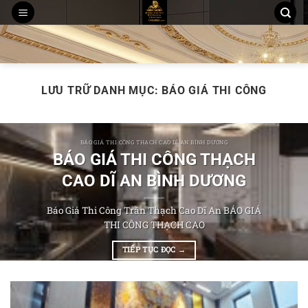
Chuyển
đến
THI CÔNG TRẦN THẠCH CAO
MẪU TRẦN THẠCH CAO
nội
THI CÔNG TẤM ỐP PVC NANO, LAM SÓNG
dung
LƯU TRỮ DANH MỤC:
BÁO GIÁ THI CÔNG
BÁO GIÁ THI CÔNG THẠCH CAO DĨ AN BÌNH DƯƠNG
BÁO GIÁ THI CÔNG THẠCH
CAO DĨ AN BÌNH DƯƠNG
Báo Giá Thi Công Trần Thạch Cao Dĩ An BÁO GIÁ
THI CÔNG THẠCH CAO
TIẾP TỤC ĐỌC
→