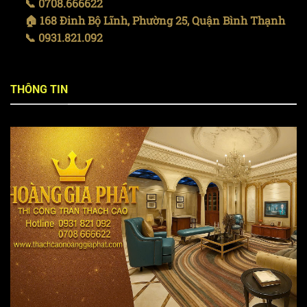
📞 0708.666622
🏠 168 Đinh Bộ Lĩnh, Phường 25, Quận Bình Thạnh
📞 0931.821.092
THÔNG TIN