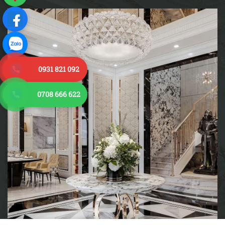
0931 821 092
0708 666 622